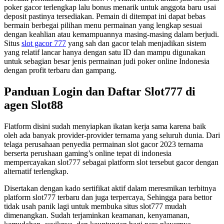
poker gacor terlengkap lalu bonus menarik untuk anggota baru usai
deposit pastinya tersediakan. Pemain di ditempat ini dapat bebas
bermain berbegai pilihan menu permainan yang lengkap sesuai
dengan keahlian atau kemampuannya masing-masing dalam berjudi.
Situs
slot gacor 777
yang sah dan gacor telah menjadikan sistem
yang relatif lancar hanya dengan satu ID dan mampu digunakan
untuk sebagian besar jenis permainan judi poker online Indonesia
dengan profit terbaru dan gampang.
Panduan Login dan Daftar Slot777 di
agen Slot88
Flatform disini sudah menyiapkan ikatan kerja sama karena baik
oleh ada banyak provider-provider ternama yang seluruh dunia. Dari
telaga perusahaan penyedia permainan slot gacor 2023 ternama
berserta perushaan gaming’s online tepat di indonesia
mempercayakan slot777 sebagai platform slot tersebut gacor dengan
alternatif terlengkap.
Disertakan dengan kado sertifikat aktif dalam meresmikan terbitnya
platform slot777 terbaru dan juga terpercaya, Sehingga para bettor
tidak usah panik lagi untuk membuka situs slot777 mudah
dimenangkan. Sudah terjaminkan keamanan, kenyamanan,