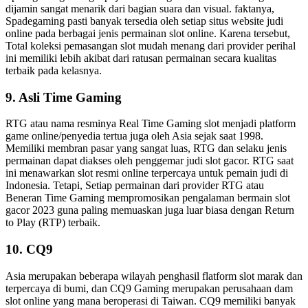
dijamin sangat menarik dari bagian suara dan visual. faktanya,
Spadegaming pasti banyak tersedia oleh setiap situs website judi
online pada berbagai jenis permainan slot online. Karena tersebut,
Total koleksi pemasangan slot mudah menang dari provider perihal
ini memiliki lebih akibat dari ratusan permainan secara kualitas
terbaik pada kelasnya.
9. Asli Time Gaming
RTG atau nama resminya Real Time Gaming slot menjadi platform
game online/penyedia tertua juga oleh Asia sejak saat 1998.
Memiliki membran pasar yang sangat luas, RTG dan selaku jenis
permainan dapat diakses oleh penggemar judi slot gacor. RTG saat
ini menawarkan slot resmi online terpercaya untuk pemain judi di
Indonesia. Tetapi, Setiap permainan dari provider RTG atau
Beneran Time Gaming mempromosikan pengalaman bermain slot
gacor 2023 guna paling memuaskan juga luar biasa dengan Return
to Play (RTP) terbaik.
10. CQ9
Asia merupakan beberapa wilayah penghasil flatform slot marak dan
terpercaya di bumi, dan CQ9 Gaming merupakan perusahaan dam
slot online yang mana beroperasi di Taiwan. CQ9 memiliki banyak