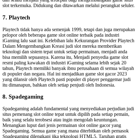
slot terkemuka. Didukung dan ditawarkan melalui perangkat seluler.
7. Playtech
Playtech tidak hanya ada semenjak 1999, tetapi dan juga merupakan
pelopor oleh beberapa game slot online terbaik pada industri
iGaming lalu saat ini. Kelebihan lalu Kekurangan Provider Playtech
Dalam Mengembangkan Kreasi judi slot mereka memberikan
teknologi dan sistem tepat untuk setiap permainan, menjadi anda
bisa memilih sepuasnya. Karena itu, Menjadi penyedia game slot
resmi paling kawakan di industri iGaming selama lebih sejak 20
tahun, Playtech memiliki banyak ibnu perusahaan di semua wilayah
di populer dan negara. Hal ini menjadikan game slot gacor 2023
yang dilansir oleh Playtech pasti populer di player penggemar judi
itu dimanapun, bahkan oleh setiap penjudi oleh Indonesia.
8. Spadegaming
Spadegaming adalah fundamental yang menyediakan perjudian judi
situs pemenang slot online tepat untuk dipilih pada setiap pemain,
baik yang selalu terobsesi atau ingin mengolah keuntungan.
Menangkan luput dari jenis permainan slot online gacor yang
Spadegaming. Semua game yang mana diterbitkan oleh pemasok
Spadegaming dilengkapi jika teknologi HTML5. Taruhan gratis