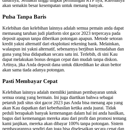
dasarnya, Semakin tinggi tingkat perhitungan RTP nya, Karenanya
akan semakin besar kesempatan untuk menang banyak.
Pulsa Tanpa Baris
Kelebihan dan kelebihan lainnya adalah semua pemain anda dapat
memasang taruhan judi platform slot gacor 2023 terpercaya pada
deposit apapun tanpa diberikan potongan apapun. Metode setoran
kredit yakni alternatif dari eksploitasi rekening bank. Melainkan,
walaupun ini yakni alternatif, sebenarnya berjibun kemudahan dan
guna yang bisa didapatkan secara satu ini. Terlebih, di sini Kau
dapat melakukan bonus dengan cepat dan mudah tanpa diskon.
Artinya, jika Anda deposit dana untuk dikreditkan ke akun bettor
akan sama tiada adanya potongan.
Pasti Membayar Cepat
Kelebihan lainnya adalah memiliki jaminan pembayaran untuk
semua orang yang bermain. Ini juga diartikan bahwa sebagai
petaruh judi situs slot gacor 2023 pas Anda bisa menang apa yang
akan Kau dapatkan dari keberhasilan ketika anda juarai. Tidak
peduli berapakah banyak kemenangan dalam hal ini anda hasilkan,
bagus dari kemenangan mereka atau dari profit dan promosi tentang
kami janjikan, mereka akan dibayar 100% tanpa potongan. Sistem
pembayarannya sendiri dan juga bisa diselesaikan secara cepat dan