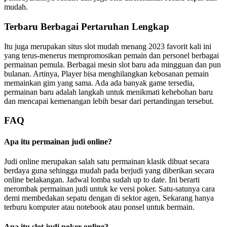
mudah.
Terbaru Berbagai Pertaruhan Lengkap
Itu juga merupakan situs slot mudah menang 2023 favorit kali ini
yang terus-menerus mempromosikan pemain dan personel berbagai
permainan pemula. Berbagai mesin slot baru ada mingguan dan pun
bulanan. Artinya, Player bisa menghilangkan kebosanan pemain
memainkan gim yang sama. Ada ada banyak game tersedia,
permainan baru adalah langkah untuk menikmati kehebohan baru
dan mencapai kemenangan lebih besar dari pertandingan tersebut.
FAQ
Apa itu permainan judi online?
Judi online merupakan salah satu permainan klasik dibuat secara
berdaya guna sehingga mudah pada berjudi yang diberikan secara
online belakangan. Jadwal lomba sudah up to date. Ini berarti
merombak permainan judi untuk ke versi poker. Satu-satunya cara
demi membedakan sepatu dengan di sektor agen, Sekarang hanya
terburu komputer atau notebook atau ponsel untuk bermain.
Apa itu slot judi poker online?