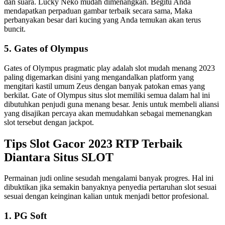
dan suara. Lucky Neko mudah dimenangkan. Begitu Anda
mendapatkan perpaduan gambar terbaik secara sama, Maka
perbanyakan besar dari kucing yang Anda temukan akan terus
buncit.
5. Gates of Olympus
Gates of Olympus pragmatic play adalah slot mudah menang 2023
paling digemarkan disini yang mengandalkan platform yang
mengitari kastil umum Zeus dengan banyak patokan emas yang
berkilat. Gate of Olympus situs slot memiliki semua dalam hal ini
dibutuhkan penjudi guna menang besar. Jenis untuk membeli aliansi
yang disajikan percaya akan memudahkan sebagai memenangkan
slot tersebut dengan jackpot.
Tips Slot Gacor 2023 RTP Terbaik
Diantara Situs SLOT
Permainan judi online sesudah mengalami banyak progres. Hal ini
dibuktikan jika semakin banyaknya penyedia pertaruhan slot sesuai
sesuai dengan keinginan kalian untuk menjadi bettor profesional.
1. PG Soft