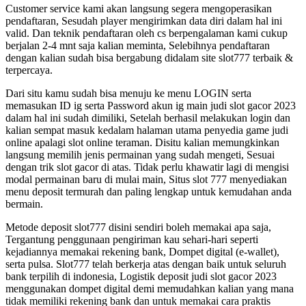
Customer service kami akan langsung segera mengoperasikan
pendaftaran, Sesudah player mengirimkan data diri dalam hal ini
valid. Dan teknik pendaftaran oleh cs berpengalaman kami cukup
berjalan 2-4 mnt saja kalian meminta, Selebihnya pendaftaran
dengan kalian sudah bisa bergabung didalam site slot777 terbaik &
terpercaya.
Dari situ kamu sudah bisa menuju ke menu LOGIN serta
memasukan ID ig serta Password akun ig main judi slot gacor 2023
dalam hal ini sudah dimiliki, Setelah berhasil melakukan login dan
kalian sempat masuk kedalam halaman utama penyedia game judi
online apalagi slot online teraman. Disitu kalian memungkinkan
langsung memilih jenis permainan yang sudah mengeti, Sesuai
dengan trik slot gacor di atas. Tidak perlu khawatir lagi di mengisi
modal permainan baru di mulai main, Situs slot 777 menyediakan
menu deposit termurah dan paling lengkap untuk kemudahan anda
bermain.
Metode deposit slot777 disini sendiri boleh memakai apa saja,
Tergantung penggunaan pengiriman kau sehari-hari seperti
kejadiannya memakai rekening bank, Dompet digital (e-wallet),
serta pulsa. Slot777 telah berkerja atas dengan baik untuk seluruh
bank terpilih di indonesia, Logistik deposit judi slot gacor 2023
menggunakan dompet digital demi memudahkan kalian yang mana
tidak memiliki rekening bank dan untuk memakai cara praktis