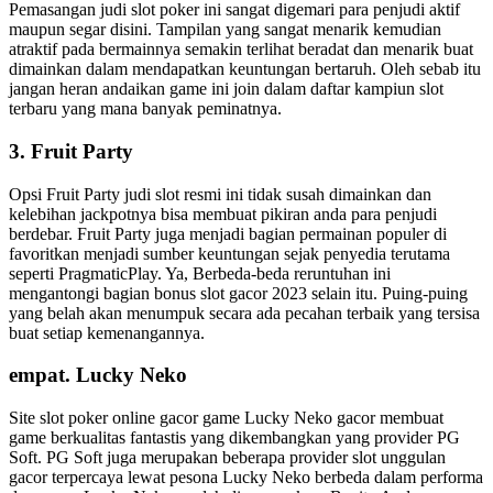
Pemasangan judi slot poker ini sangat digemari para penjudi aktif
maupun segar disini. Tampilan yang sangat menarik kemudian
atraktif pada bermainnya semakin terlihat beradat dan menarik buat
dimainkan dalam mendapatkan keuntungan bertaruh. Oleh sebab itu
jangan heran andaikan game ini join dalam daftar kampiun slot
terbaru yang mana banyak peminatnya.
3. Fruit Party
Opsi Fruit Party judi slot resmi ini tidak susah dimainkan dan
kelebihan jackpotnya bisa membuat pikiran anda para penjudi
berdebar. Fruit Party juga menjadi bagian permainan populer di
favoritkan menjadi sumber keuntungan sejak penyedia terutama
seperti PragmaticPlay. Ya, Berbeda-beda reruntuhan ini
mengantongi bagian bonus slot gacor 2023 selain itu. Puing-puing
yang belah akan menumpuk secara ada pecahan terbaik yang tersisa
buat setiap kemenangannya.
empat. Lucky Neko
Site slot poker online gacor game Lucky Neko gacor membuat
game berkualitas fantastis yang dikembangkan yang provider PG
Soft. PG Soft juga merupakan beberapa provider slot unggulan
gacor terpercaya lewat pesona Lucky Neko berbeda dalam performa