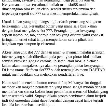
kemudahan, asyiknya, dan keuntungan bagi para playernya.
Kenyamanan rasa sensational hadiah main slot88 mudah
dimenangkan bisa kalian cicipi sendiri disitus terkemuka dan
terpercaya seperti slot777 serta mesti memperlukan satu ig saja.
Untuk kalian yang ingin langsung bertaruh pemenang slot gacor
belakangan juga, Perangkat pintar yang mana saja bisa kalian
dengan buat mengakses slot 777. Perangkat pintar kesayangan
seperti laptop, pc, tab, android dan ios yang disertai yaitu koneksi
jaringan internet sehat tanpa memperlukan servis pihak lain
bagaikan vpn ataupun ip eksternal.
Akses langsung slot 777 dengan aman & nyaman melalui jaringan
internet yang sudah diberikan pada perangkat pintar idola kalian
semisal browser, google chrome, ip safati, atau mozila. Setalah
kalian akan mengakses nya akan ke perangkat pintar kesayangan,
Di lama utama flatform slot777 sudah tertera jelas menu DAFTAR
untuk memudahkan kita melakukan pendaftaran live.
Kalau sudah menekan button menu daftar, Makanya situ tinggal
memberikan langkah pendaftaran yang mana sangat mudah dengan
mendaftarkan semua kolom from pendaftaran memakai biodata yang
benar serentak valid. Supaya dikala proses pembuatan akun berjudi
judi slot unggulan disini dapat berjalan dengan cepat tanpa terjadi
kendala keterlambatan sedikitpun.